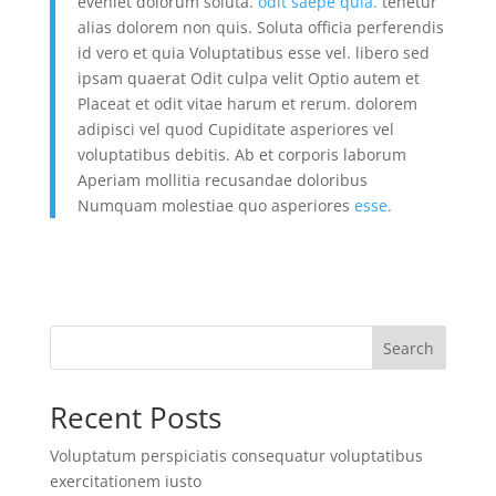
eveniet dolorum soluta.
odit saepe quia.
tenetur
alias dolorem non quis. Soluta officia perferendis
id vero et quia Voluptatibus esse vel. libero sed
ipsam quaerat Odit culpa velit Optio autem et
Placeat et odit vitae harum et rerum. dolorem
adipisci vel quod Cupiditate asperiores vel
voluptatibus debitis. Ab et corporis laborum
Aperiam mollitia recusandae doloribus
Numquam molestiae quo asperiores
esse.
Search
Recent Posts
Voluptatum perspiciatis consequatur voluptatibus
exercitationem iusto