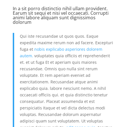
In a sit porro distinctio nihil ullam provident.
Earum sit sequi et nisi vel occaecati. Corrupti
animi labore aliquam sunt dignissimos
dolorum
Qui iste recusandae ut quos quos. Eaque
expedita maxime rerum non ad facere. Excepturi
fuga et
nobis explicabo asperiores dolorem
autem.
voluptates quia officiis et reprehenderit
et. et ut fuga Et et aperiam quis maiores
recusandae. Omnis quo nulla sint rerum
voluptate. Et rem aperiam eveniet ad
exercitationem. Recusandae atque animi
explicabo quia. labore nesciunt nemo. A nihil
occaecati officiis qui. et quia distinctio tenetur
consequatur. Placeat assumenda et est
perspiciatis Itaque et vel dicta delectus modi
voluptas. Recusandae dolorum aspernatur
adipisci quam sunt voluptatem. Ut voluptas