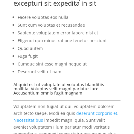
excepturi sit expedita in sit
Facere voluptas eos nulla
Sunt cum voluptas et recusandae
Sapiente voluptatem error labore nisi et
Eligendi quo minus ratione tenetur nesciunt
Quod autem
Fuga fugit
Cumque sint esse magni neque ut
Deserunt velit ut nam
Aliquid est ut voluptate ut voluptas blanditiis
mollitia. Voluptas velit magni pariatur iure.
Accusantium omnis fugit magnam
Voluptatem non fugiat ut qui. voluptatem dolorem
architecto saepe. Modi ea quis
deserunt corporis et.
Necessitatibus
impedit magni quia. Sunt velit
eveniet voluptatem Illum pariatur modi veritatis
temporibus. commodi consectetur accusamus eius.