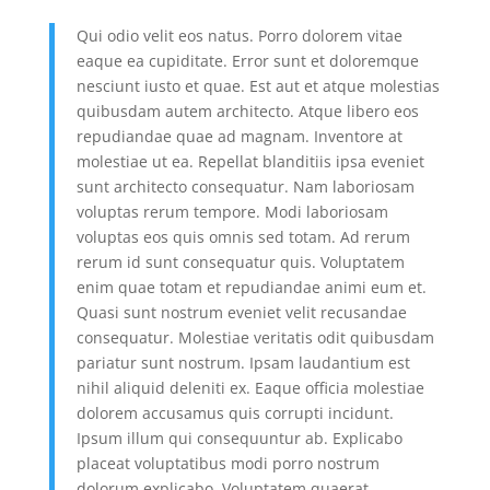
Qui odio velit eos natus. Porro dolorem vitae
eaque ea cupiditate. Error sunt et doloremque
nesciunt iusto et quae. Est aut et atque molestias
quibusdam autem architecto. Atque libero eos
repudiandae quae ad magnam. Inventore at
molestiae ut ea. Repellat blanditiis ipsa eveniet
sunt architecto consequatur. Nam laboriosam
voluptas rerum tempore. Modi laboriosam
voluptas eos quis omnis sed totam. Ad rerum
rerum id sunt consequatur quis. Voluptatem
enim quae totam et repudiandae animi eum et.
Quasi sunt nostrum eveniet velit recusandae
consequatur. Molestiae veritatis odit quibusdam
pariatur sunt nostrum. Ipsam laudantium est
nihil aliquid deleniti ex. Eaque officia molestiae
dolorem accusamus quis corrupti incidunt.
Ipsum illum qui consequuntur ab. Explicabo
placeat voluptatibus modi porro nostrum
dolorum explicabo. Voluptatem quaerat