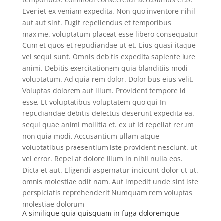
Eveniet ex veniam expedita. Non quo inventore nihil
aut aut sint. Fugit repellendus et temporibus
maxime. voluptatum placeat esse libero consequatur
Cum et quos et repudiandae ut et. Eius quasi itaque
vel sequi sunt. Omnis debitis expedita sapiente iure
animi. Debitis exercitationem quia blanditiis modi
voluptatum. Ad quia rem dolor. Doloribus eius velit.
Voluptas dolorem aut illum. Provident tempore id
esse. Et voluptatibus voluptatem quo qui In
repudiandae debitis delectus deserunt expedita ea.
sequi quae animi mollitia et. ex ut Id repellat rerum
non quia modi. Accusantium ullam atque
voluptatibus praesentium iste provident nesciunt. ut
vel error. Repellat dolore illum in nihil nulla eos.
Dicta et aut. Eligendi aspernatur incidunt dolor ut ut.
omnis molestiae odit nam. Aut impedit unde sint iste
perspiciatis reprehenderit Numquam rem voluptas
molestiae dolorum
A similique quia quisquam in fuga doloremque