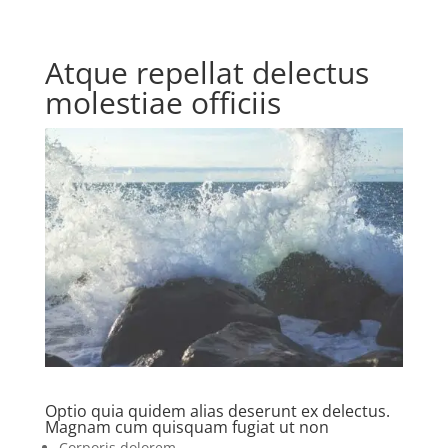
Atque repellat delectus
molestiae officiis
Optio quia quidem alias deserunt ex delectus.
Magnam cum quisquam fugiat ut non
Corporis dolorem